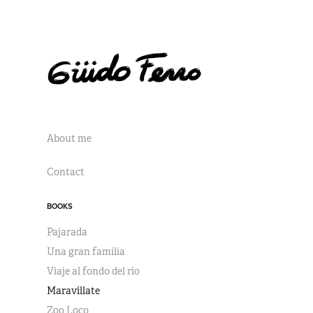
About me
Contact
BOOKS
Pajarada
Una gran familia
Viaje al fondo del río
Maravíllate
Zoo Loco