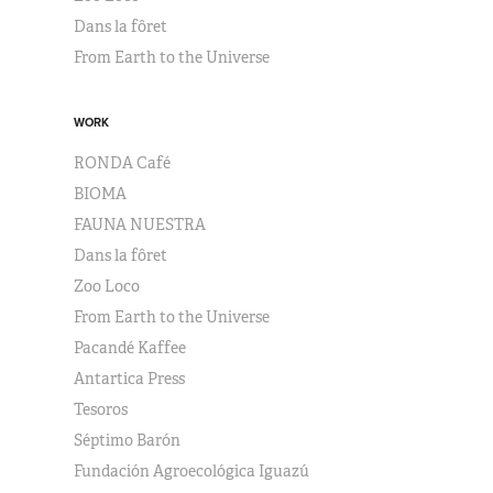
Dans la fôret
From Earth to the Universe
WORK
RONDA Café
BIOMA
FAUNA NUESTRA
Dans la fôret
Zoo Loco
From Earth to the Universe
Pacandé Kaffee
Antartica Press
Tesoros
Séptimo Barón
Fundación Agroecológica Iguazú