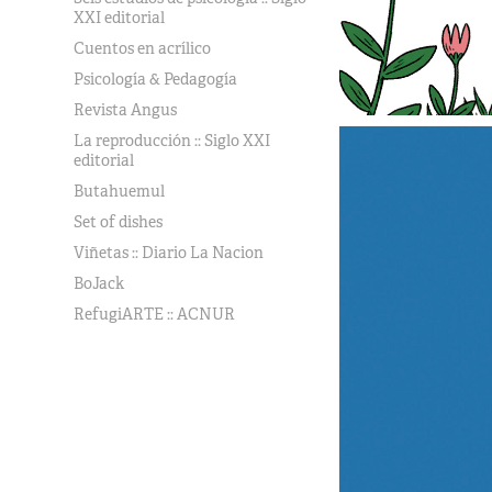
XXI editorial
Cuentos en acrílico
Psicología & Pedagogía
Revista Angus
La reproducción :: Siglo XXI
editorial
Butahuemul
Set of dishes
Viñetas :: Diario La Nacion
BoJack
RefugiARTE :: ACNUR