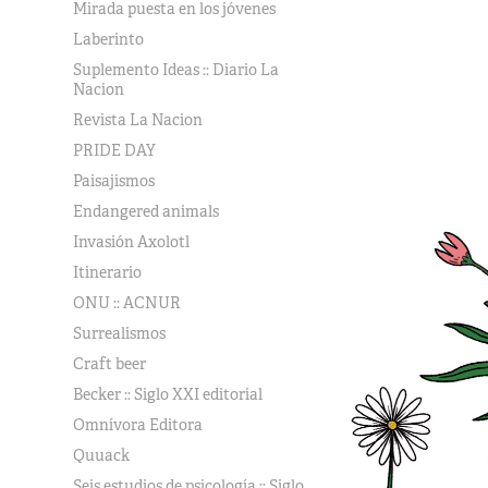
Mirada puesta en los jóvenes
Laberinto
Suplemento Ideas :: Diario La
Nacion
Revista La Nacion
PRIDE DAY
Paisajismos
Endangered animals
Invasión Axolotl
Itinerario
ONU :: ACNUR
Surrealismos
Craft beer
Becker :: Siglo XXI editorial
Omnívora Editora
Quuack
Seis estudios de psicología :: Siglo