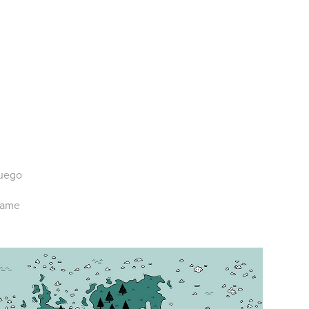
juego
ogame