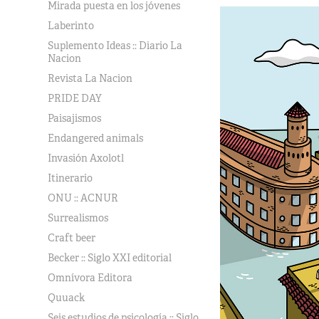
Mirada puesta en los jóvenes
Laberinto
Suplemento Ideas :: Diario La
Nacion
Revista La Nacion
PRIDE DAY
Paisajismos
Endangered animals
Invasión Axolotl
Itinerario
ONU :: ACNUR
Surrealismos
Craft beer
Becker :: Siglo XXI editorial
Omnívora Editora
Quuack
Seis estudios de psicología :: Siglo