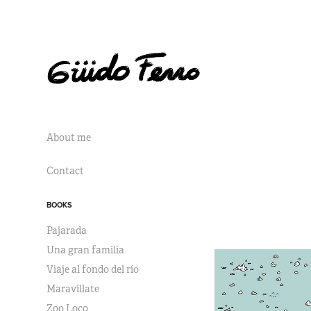
About me
Contact
BOOKS
Pajarada
Una gran familia
Viaje al fondo del río
Maravíllate
Zoo Loco