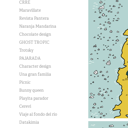
CRRE
Maravíllate
Revista Pantera
Naranja Mandarina
Chocolate design
GHOST TROPIC
Trotsky
PAJARADA
Character design
Una gran familia
Picnic
Bunny queen
Playita parador
Cereví
Viaje al fondo del río
Datakimia