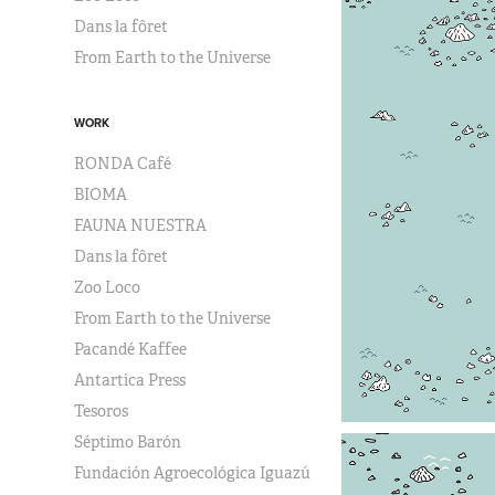
Dans la fôret
From Earth to the Universe
WORK
RONDA Café
BIOMA
FAUNA NUESTRA
Dans la fôret
Zoo Loco
From Earth to the Universe
Pacandé Kaffee
Antartica Press
Tesoros
Séptimo Barón
Fundación Agroecológica Iguazú