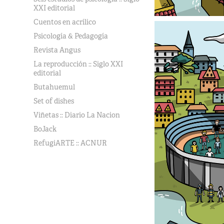
XXI editorial
Cuentos en acrílico
Psicología & Pedagogía
Revista Angus
La reproducción :: Siglo XXI
editorial
Butahuemul
Set of dishes
Viñetas :: Diario La Nacion
BoJack
RefugiARTE :: ACNUR