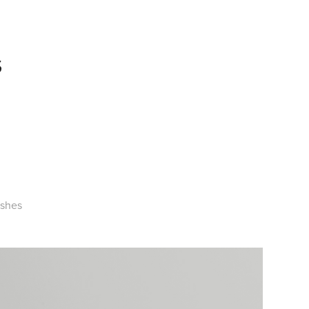
S
ishes