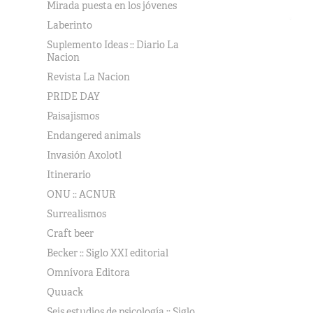
Mirada puesta en los jóvenes
Laberinto
Suplemento Ideas :: Diario La
Nacion
Revista La Nacion
PRIDE DAY
Paisajismos
Endangered animals
Invasión Axolotl
Itinerario
ONU :: ACNUR
Surrealismos
Craft beer
Becker :: Siglo XXI editorial
Omnívora Editora
Quuack
Seis estudios de psicología :: Siglo