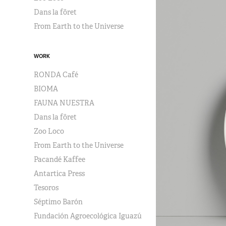
Dans la fôret
From Earth to the Universe
WORK
RONDA Café
BIOMA
FAUNA NUESTRA
Dans la fôret
Zoo Loco
From Earth to the Universe
Pacandé Kaffee
Antartica Press
Tesoros
Séptimo Barón
Fundación Agroecológica Iguazú