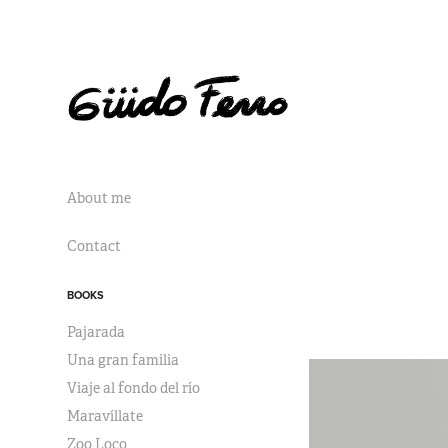
About me
Contact
BOOKS
Pajarada
Una gran familia
Viaje al fondo del río
Maravíllate
Zoo Loco