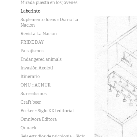
Mirada puesta en los jóvenes
Laberinto
Suplemento Ideas :: Diario La
Nacion
Revista La Nacion
PRIDE DAY
Paisajismos
Endangered animals
Invasión Axolotl
Itinerario
ONU :: ACNUR
Surrealismos
Craft beer
Becker :: Siglo XXI editorial
Omnívora Editora
Quuack
Seis estudios de psicología :: Siglo