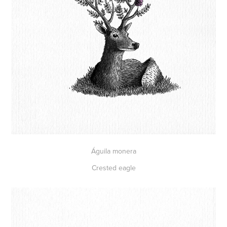
Águila monera
Crested eagle