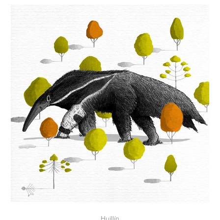
Huillín