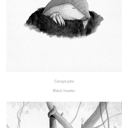
Carayá-pita
Black howler