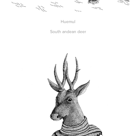
Huemul
South andean deer