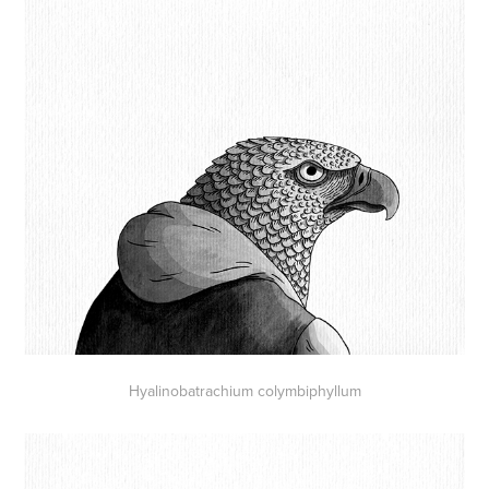
Hyalinobatrachium colymbiphyllum