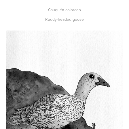
Cauquén colorado
Ruddy-headed goose