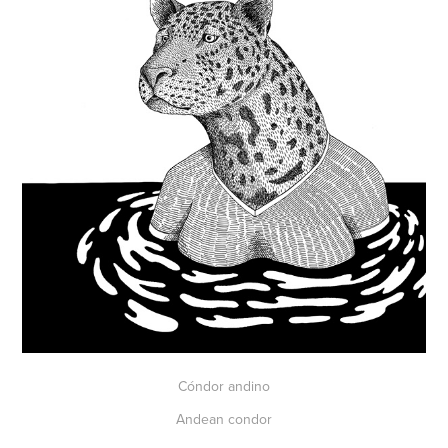
Cóndor andino
Andean condor